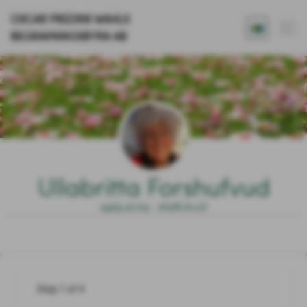
OSCAR FREDRIK WAHLS
BEGRAVNINGSBYRÅ AB
Ullabritta Forshufvud
1925.10.03 - 2026.01.27