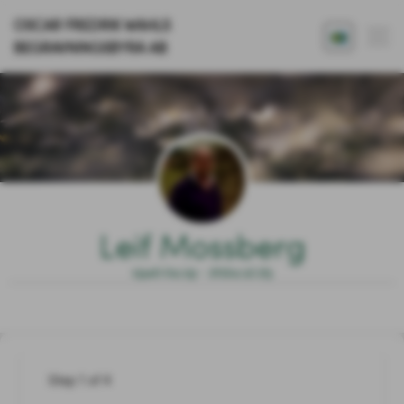
OSCAR FREDRIK WAHLS
BEGRAVNINGSBYRÅ AB
Leif Mossberg
1940.04.19 - 2024.12.25